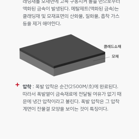
래딩재를 모재면에 고속 구동시켜 돌출 면으로부터
액화된 금속이 발생된다. 메탈제트(액화된 금속)는
클래딩재 및 모재표면의 산화물, 질화물, 흡착 가스
등을 제거 해야한다.
압착
: 폭발 압착은 순간(2500M/초)에 완료된다.
따라서 폭발열이 금속재료에 전달될 여유가 없기 때
문에 냉간 압착이라고 불린다. 폭발 압착은 그 압착
계면이 잔물결 모양을 보이는 것이 특징이다.