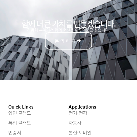
함께 더 큰 가치를 만들겠습니다.
자
동
차
분야에서 함께 혁신을 이루어보고 싶습니다.
문의하기
Quick Links
Applications
압연 클래드
전기·전자
폭접 클래드
자동차
인증서
통신·모바일