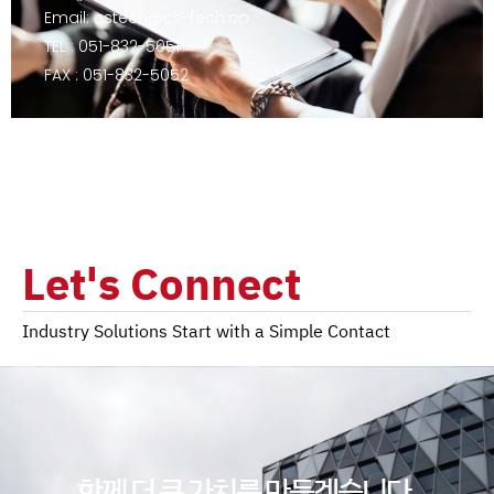
Email: cstech@cs-tech.co
TEL : 051-832-5051
FAX : 051-832-5052
Let's Connect
Industry Solutions Start with a Simple Contact
함께 더 큰 가치를 만들겠습니다.