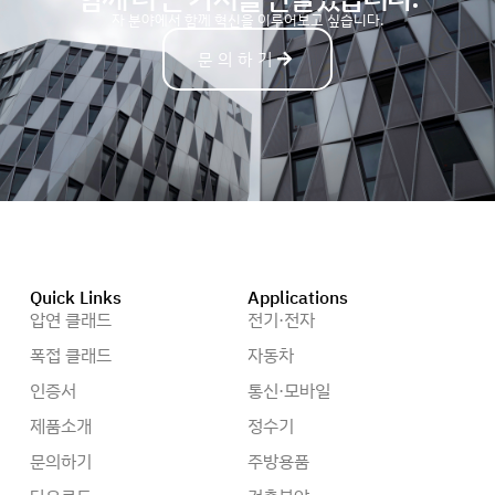
자
동
차
분야에서 함께 혁신을 이루어보고 싶습니다.
문의하기
Quick Links
Applications
압연 클래드
전기·전자
폭접 클래드
자동차
인증서
통신·모바일
제품소개
정수기
문의하기
주방용품