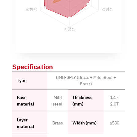
관통력
경량성
가공성
Specification
BMB-3PLY (Brass + Mild Steel +
Type
Brass)
Base
Mild
Thickness
0.4 ~
material
steel
(mm)
2.0T
Layer
Brass
Width (mm)
≤580
material