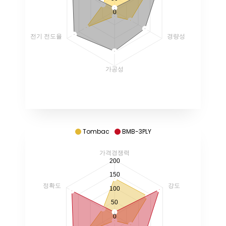
0
전기 전도율
경량성
가공성
Tombac
BMB-3PLY
가격경쟁력
200
150
정확도
강도
100
50
0